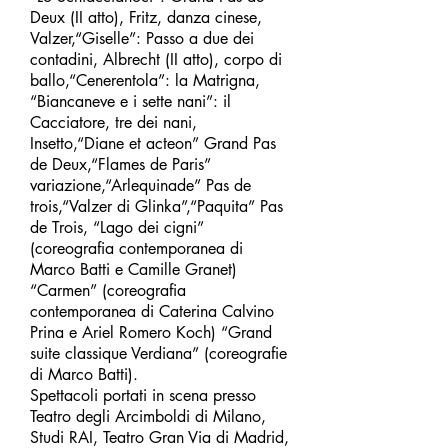
Deux (II atto), Fritz, danza cinese,
Valzer,“Giselle”: Passo a due dei
contadini, Albrecht (II atto), corpo di
ballo,“Cenerentola”: la Matrigna,
“Biancaneve e i sette nani”: il
Cacciatore, tre dei nani,
Insetto,“Diane et acteon” Grand Pas
de Deux,“Flames de Paris”
variazione,“Arlequinade” Pas de
trois,“Valzer di Glinka”,“Paquita” Pas
de Trois, “Lago dei cigni”
(coreografia contemporanea di
Marco Batti e Camille Granet)
“Carmen” (coreografia
contemporanea di Caterina Calvino
Prina e Ariel Romero Koch) “Grand
suite classique Verdiana” (coreografie
di Marco Batti).
Spettacoli portati in scena presso
Teatro degli Arcimboldi di Milano,
Studi RAI, Teatro Gran Via di Madrid,