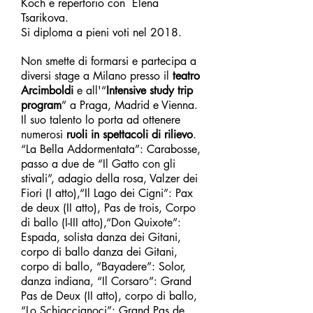
Koch e repertorio con Elena
Tsarikova.
Si diploma a pieni voti nel 2018.
Non smette di formarsi e partecipa a
diversi stage a Milano presso il
teatro
Arcimboldi
e all'“
Intensive study trip
program
” a Praga, Madrid e Vienna.
Il suo talento lo porta ad ottenere
numerosi
ruoli in spettacoli di rilievo
.
“La Bella Addormentata”: Carabosse,
passo a due de “Il Gatto con gli
stivali”, adagio della rosa, Valzer dei
Fiori (I atto),“Il Lago dei Cigni”: Pax
de deux (II atto), Pas de trois, Corpo
di ballo (I-III atto),“Don Quixote”:
Espada, solista danza dei Gitani,
corpo di ballo danza dei Gitani,
corpo di ballo, “Bayadere”: Solor,
danza indiana, “Il Corsaro”: Grand
Pas de Deux (II atto), corpo di ballo,
“Lo Schiaccianoci”: Grand Pas de