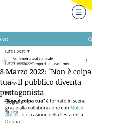
Post
Tutti i post
Asimmetria asd culturale
Tutti i post
9 mar 2022
Tempo di lettura: 1 min
8 Marzo 2022: "Non è colpa
danza
tua". Il pubblico diventa
fitness
protagonista
teatro
"
Non è colpa tua
" è tornato in scena 
fotografia
grazie alla collaborazione con 
Molce 
musica
Atelier 
in occasione della Festa della 
Donna.