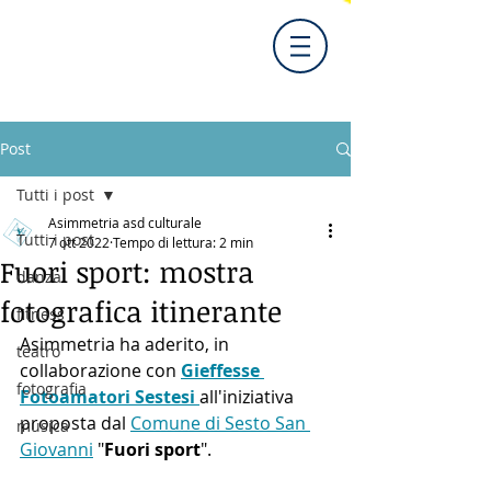
Post
Tutti i post
Asimmetria asd culturale
Tutti i post
7 ott 2022
Tempo di lettura: 2 min
Fuori sport: mostra
danza
fotografica itinerante
fitness
Asimmetria ha aderito, in 
teatro
collaborazione con 
Gieffesse 
fotografia
Fotoamatori Sestesi
all'iniziativa 
proposta dal 
Comune di Sesto San 
musica
Giovanni
 "
Fuori sport
". 