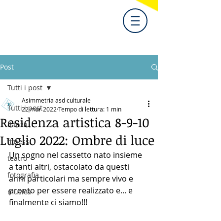
Post
Tutti i post
Asimmetria asd culturale
Tutti i post
22 mar 2022
Tempo di lettura: 1 min
Residenza artistica 8-9-10
danza
Luglio 2022: Ombre di luce
fitness
Un sogno nel cassetto nato insieme 
teatro
a tanti altri, ostacolato da questi 
fotografia
anni particolari ma sempre vivo e 
pronto per essere realizzato e... e 
musica
finalmente ci siamo!!!