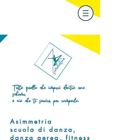
Tutto quello che impari dentro
uno
schema
è ciò che ti servirà
per romperlo.
Asimmetria
scuola di danza,
danza aerea, fitness