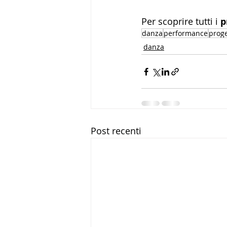
Per scoprire tutti i 
p
danza
performance
proge
danza
Post recenti