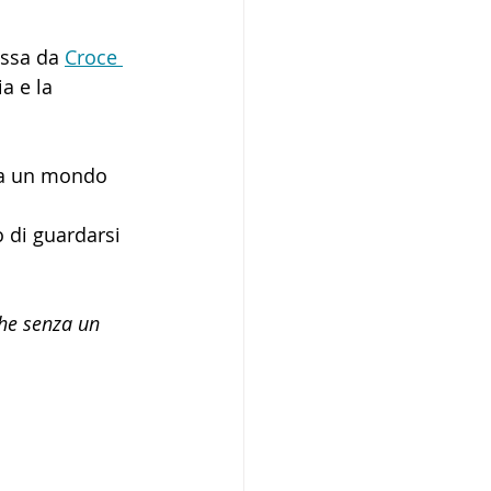
ssa da 
Croce 
a e la 
ta un mondo 
 di guardarsi 
he senza un 