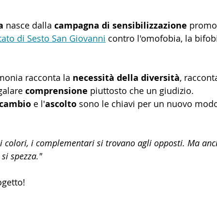
a
 nasce dalla 
campagna di sensibilizzazione
 promo
tato di Sesto San Giovanni
 contro l'omofobia, la bifobi
monia racconta la 
necessità della diversità
, raccon
galare 
comprensione
 piuttosto che un giudizio. 
cambio
 e l'
ascolto
 sono le chiavi per un nuovo modo
 colori, i complementari si trovano agli opposti. Ma anc
 si spezza."
ogetto!