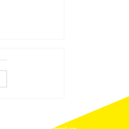
-progetto: scuola
le
Parla con noi
asimmetria.formazione@gmail.com