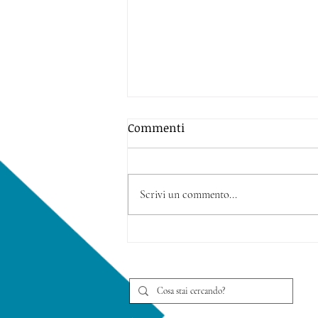
Commenti
Scrivi un commento...
Band Anthems - corpo di
ballo per Harlem Sound