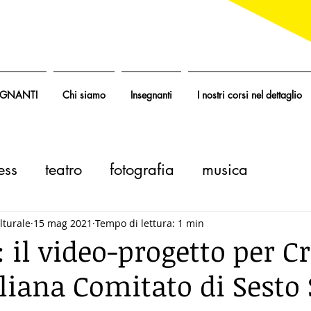
EGNANTI
Chi siamo
Insegnanti
I nostri corsi nel dettaglio
ness
teatro
fotografia
musica
lturale
15 mag 2021
Tempo di lettura: 1 min
 il video-progetto per C
aliana Comitato di Sesto