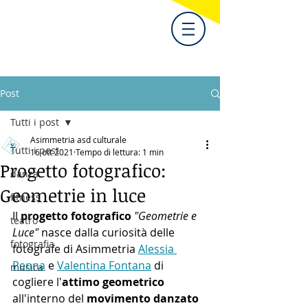
Post
Tutti i post
Asimmetria asd culturale
Tutti i post
16 ott 2021
Tempo di lettura: 1 min
Progetto fotografico:
danza
Geometrie in luce
fitness
Il 
progetto fotografico
"Geometrie e 
teatro
Luce"
 nasce dalla curiosità delle 
fotografia
fotografe di Asimmetria 
Alessia 
Penna
 e 
Valentina Fontana
 di 
musica
cogliere l'
attimo geometrico
all'interno del 
movimento danzato